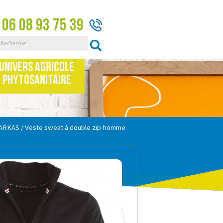
06 08 93 75 39
Rechercher :
Univers Agricole
Phytosanitaire
PARKAS
/ Veste sweat à double zip homme