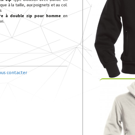
ue à la taille, aux poignets et au col.
s
olore à double zip pour homme
en
on.
us contacter