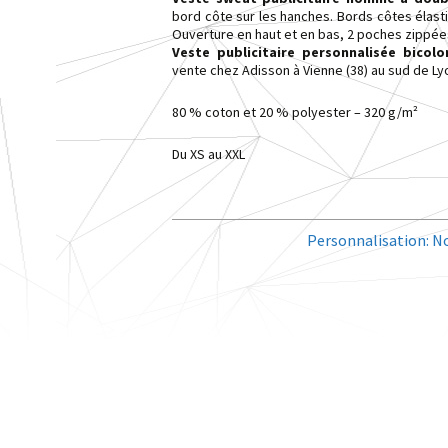
accessoires
bord côte sur les hanches. Bords côtes élastiq
Objets promotionnels Sport et
Blousons, vestes, parkas
Ouverture en haut et en bas, 2 poches zippée
loisirs
Veste publicitaire personnalisée bic
vente chez Adisson à Vienne (38) au sud de Ly
80 % coton et 20 % polyester – 320 g/m²
Du XS au XXL
Personnalisation:
No