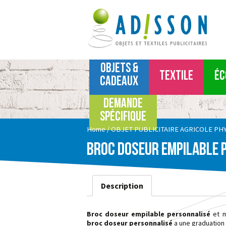
Objets &
TEXTILE
Éc
Cadeaux
Demande
Articles de boisson
Textile Sport-et-Détente
spécifique
Écriture & stylo personnalisé
Polos
Home
/
OBJET PUBLICITAIRE AGRICOLE PH
Goodies pour l’évènementiel
Tee-shirts
Broc doseur empilable 
Maison et déco
Gilet et pulls
Outils sécurité et lampes
Sweatshirts
Parapluies
Chemises
Description
Sacs et accessoires de voyage
Vêtements de travail
Technologie et accessoires
Polaires
Broc doseur empilable personnalisé
et m
Accessoires de bureau
Casquettes, bonnets, chapeaux,
broc doseur personnalisé
a une graduation