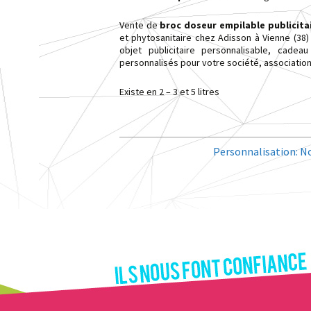
accessoires
Objets promotionnels Sport et
Blousons, vestes, parkas
Vente de
broc doseur empilable publicita
loisirs
et phytosanitaire chez Adisson à Vienne (38)
objet publicitaire personnalisable, cadea
personnalisés pour votre société, association,
Existe en 2 – 3 et 5 litres
Personnalisation:
No