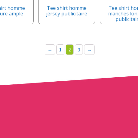
hirt homme
Tee shirt homme
Tee shirt h
ure ample
jersey publicitaire
manches lon
publicitai
←
1
2
3
→