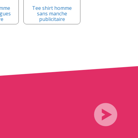
omme
Tee shirt homme
gues
sans manche
re
publicitaire