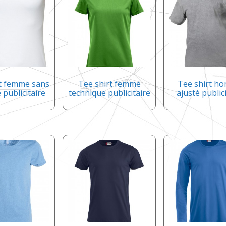
rt femme sans
Tee shirt femme
Tee shirt h
publicitaire
technique publicitaire
ajusté public