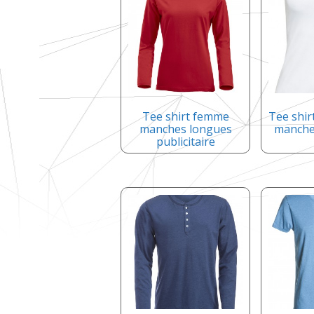
accessoires
Objets promotionnels Sport et
Blousons, vestes, parkas
loisirs
Tee shirt femme
Tee shi
manches longues
manche 
publicitaire